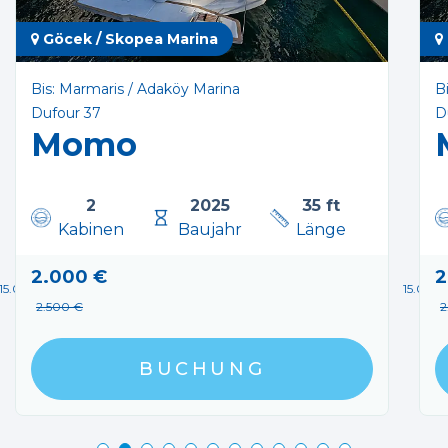
Göcek / Skopea Marina
Bis: Marmaris / Adaköy Marina
B
Dufour 37
D
Momo
r, 1 Triple, 2 Double Cabins; all en-suite.
2
2025
35 ft
Kabinen
Baujahr
Länge
2.000 €
2
15.08.2026 - 22.08.2026
15.08.2
2.500 €
2
BUCHUNG