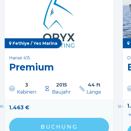
Fethiye / Yes Marina
Hanse 415
O
Premium
3
2015
44 ft
Kabinen
Baujahr
Länge
1
10.08.2026 - 15.08.2026
12.08.2
1.463 €
1
BUCHUNG