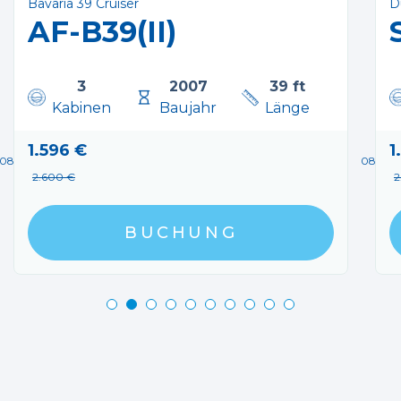
Bavaria 39 Cruiser
D
AF-B39(II)
ils 2023.
3
2007
39 ft
Kabinen
Baujahr
Länge
1.596 €
1
08.08.2026 - 15.08.2026
08.08.2
2.600 €
2
BUCHUNG